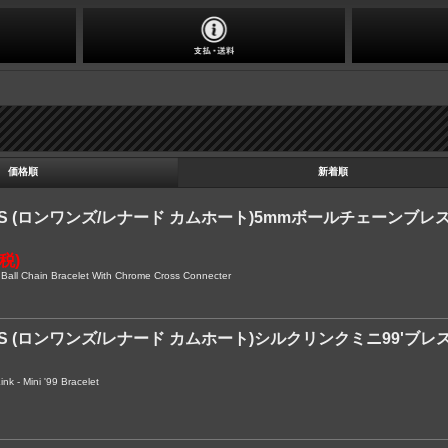
価格順
新着順
NES (ロンワンズ/レナード カムホート)5mmボールチェーン
内税)
ll Chain Bracelet With Chrome Cross Connecter
NES (ロンワンズ/レナード カムホート)シルクリンクミニ99'ブレ
k - Mini '99 Bracelet