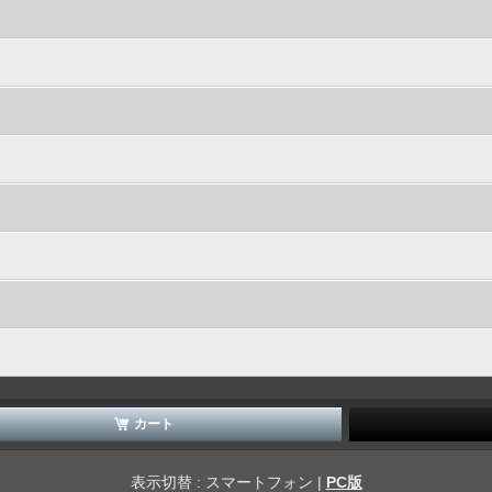
カート
表示切替 : スマートフォン |
PC版