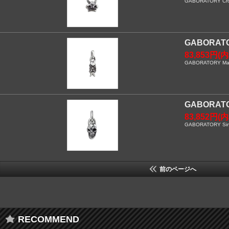
GABORATORY Crown
GABORA
83,853円(
GABORATORY Maca
GABORA
83,852円(
GABORATORY Singl
前のページへ
RECOMMEND