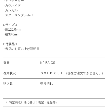
･アリゲーター
･カウハイド
･カンガルー
･スターリングシルバー
□サイズ□
･縦120.0mm
･横38.0mm
□付属品□
･当店のお買い上げ証明書
型番
KF-BA-GS
在庫状況
ＳＯＬＤ ＯＵＴ (現在ご注文できません。)
購入数
売り切れ
特定商取引法に基づく表記（返品等）