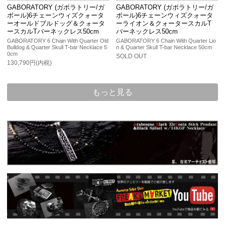
GABORATORY (ガボラトリー/ガ
GABORATORY (ガボラトリー/ガ
ボール)6チェーンウィズクォータ
ボール)6チェーンウィズクォータ
ーオールドブルドッグ＆クォータ
ーライオン＆クォータースカルT
ースカルTバーネックレス50cm
バーネックレス50cm
GABORATORY 6 Chain With Quarter Old
GABORATORY 6 Chain With Quarter Lio
Bulldog & Quarter Skull T-bar Necklace 5
n & Quarter Skull T-bar Necklace 50cm
0cm
SOLD OUT
130,790円(内税)
もっと見る