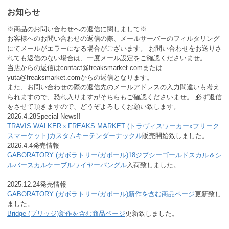
お知らせ
※商品のお問い合わせへの返信に関しまして※
お客様へのお問い合わせの返信の際、メールサーバーのフィルタリング
にてメールがエラーになる場合がございます。 お問い合わせをお送りさ
れても返信のない場合は、一度メール設定をご確認くださいませ。
当店からの返信はcontact@freaksmarket.comまたは
yuta@freaksmarket.comからの返信となります。
また、お問い合わせの際の返信先のメールアドレスの入力間違いも考え
られますので、恐れ入りますがそちらもご確認くださいませ。 必ず返信
をさせて頂きますので、どうぞよろしくお願い致します。
2026.4.28Special News!!
TRAVIS WALKERｘFREAKS MARKET (トラヴィスワーカーxフリーク
スマーケット)カスタムキーテンダーナックル
販売開始致しました。
2026.4.4発売情報
GABORATORY (ガボラトリー/ガボール)18ジプシーゴールドスカル＆シ
ルバースカルケーブルワイヤーバングル
入荷致しました。
2025.12.24発売情報
GABORATORY (ガボラトリー/ガボール)新作を含む商品ページ
更新致し
ました。
Bridge (ブリッジ)新作を含む商品ページ
更新致しました。