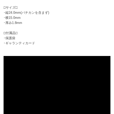
□サイズ□
･縦24.0mm(バチカンを含まず)
･横15.0mm
･厚み1.8mm
□付属品□
･保護袋
･ギャランティカード