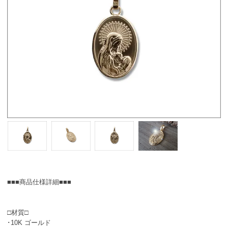
■■■商品仕様詳細■■■
□材質□
･10K ゴールド