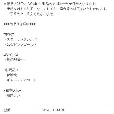
※鷲見太郎-Taro Washimi-製品の納期は一年が目安となります。
予想を越える納期になりましても、返金等の対応はいたしかねます。
ご了承の上ご注文くださいませ。
■■■商品仕様詳細■■■
□材質□
・スターリングシルバー
・18金ピンクゴールド
□サイズ□
・縦幅56.0mm
□付属品□
・保護袋
・ギャランティカード
■在庫状況■
・在庫ナシ
型番
WSGP11-M-01P