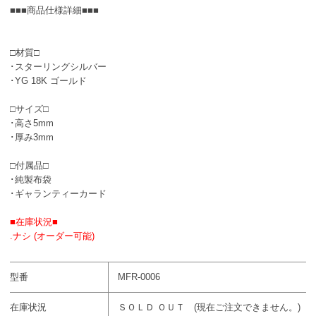
■■■商品仕様詳細■■■
□材質□
･スターリングシルバー
･YG 18K ゴールド
□サイズ□
･高さ5mm
･厚み3mm
□付属品□
･純製布袋
･ギャランティーカード
■在庫状況■
.ナシ (オーダー可能)
型番
MFR-0006
在庫状況
ＳＯＬＤ ＯＵＴ (現在ご注文できません。)