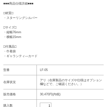
■■■商品仕様詳細■■■
□材質□
・スターリングシルバー
□サイズ□
・縦幅76mm
・横幅15mm
□付属品□
・巾着袋
・ギャランティ―カード
型番
LF-05
アリ（在庫製品のサイズや仕様はオプション
在庫状況
欄などで、ご確認ください。）
販売価格
30,470円(内税)
購入数