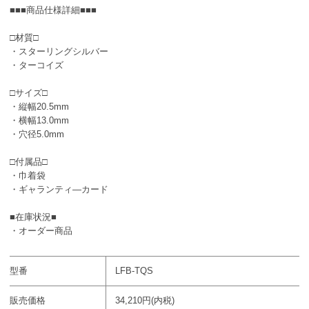
■■■商品仕様詳細■■■
□材質□
・スターリングシルバー
・ターコイズ
□サイズ□
・縦幅20.5mm
・横幅13.0mm
・穴径5.0mm
□付属品□
・巾着袋
・ギャランティ―カード
■在庫状況■
・オーダー商品
型番
LFB-TQS
販売価格
34,210円(内税)