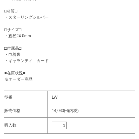
□材質□
・スターリングシルバー
□サイズ□
・直径24.0mm
□付属品□
・巾着袋
・ギャランティ―カード
■在庫状況■
※オーダー商品
型番
LW
販売価格
14,080円(内税)
購入数