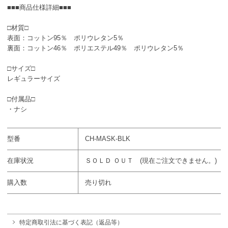
■■■商品仕様詳細■■■
□材質□
表面：コットン95％ ポリウレタン5％
裏面：コットン46％ ポリエステル49％ ポリウレタン5％
□サイズ□
レギュラーサイズ
□付属品□
・ナシ
型番
CH-MASK-BLK
在庫状況
ＳＯＬＤ ＯＵＴ (現在ご注文できません。)
購入数
売り切れ
特定商取引法に基づく表記（返品等）