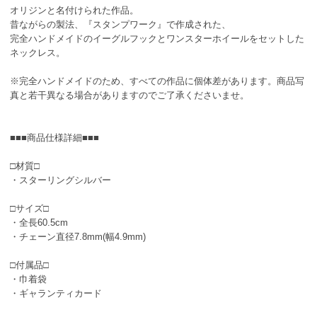
オリジンと名付けられた作品。
昔ながらの製法、『スタンプワーク』で作成された、
完全ハンドメイドのイーグルフックとワンスターホイールをセットした
ネックレス。
※完全ハンドメイドのため、すべての作品に個体差があります。商品写
真と若干異なる場合がありますのでご了承くださいませ。
■■■商品仕様詳細■■■
□材質□
・スターリングシルバー
□サイズ□
・全長60.5cm
・チェーン直径7.8mm(幅4.9mm)
□付属品□
・巾着袋
・ギャランティカード