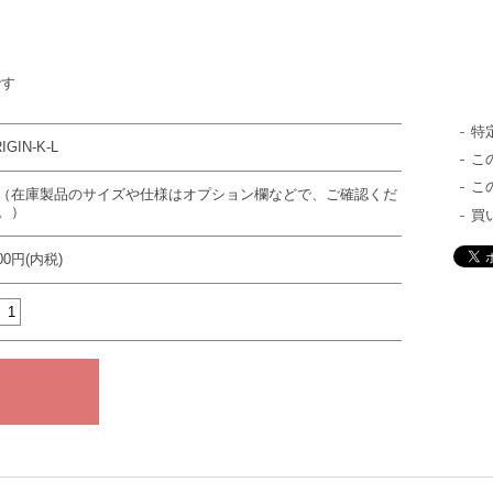
です
特
IGIN-K-L
こ
こ
（在庫製品のサイズや仕様はオプション欄などで、ご確認くだ
。）
買
000円(内税)