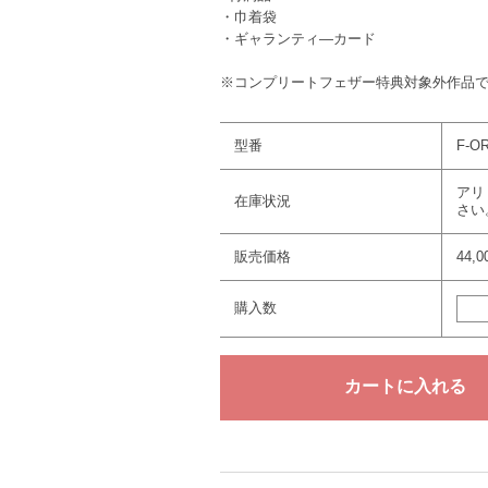
・巾着袋
・ギャランティ―カード
※コンプリートフェザー特典対象外作品
型番
F-OR
アリ
在庫状況
さい
販売価格
44,
購入数