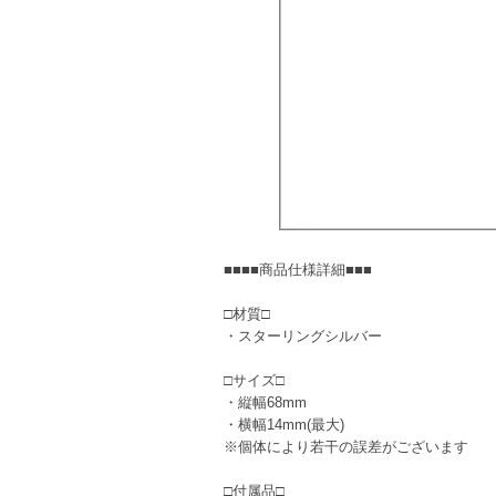
■■■■商品仕様詳細■■■
□材質□
・スターリングシルバー
□サイズ□
・縦幅68mm
・横幅14mm(最大)
※個体により若干の誤差がございます
□付属品□