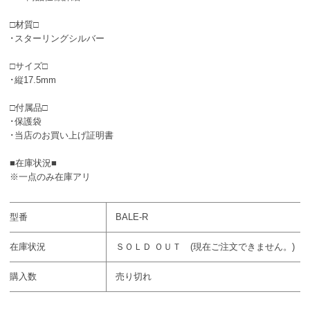
□材質□
･スターリングシルバー
□サイズ□
･縦17.5mm
□付属品□
･保護袋
･当店のお買い上げ証明書
■在庫状況■
※一点のみ在庫アリ
型番
BALE-R
在庫状況
ＳＯＬＤ ＯＵＴ (現在ご注文できません。)
購入数
売り切れ