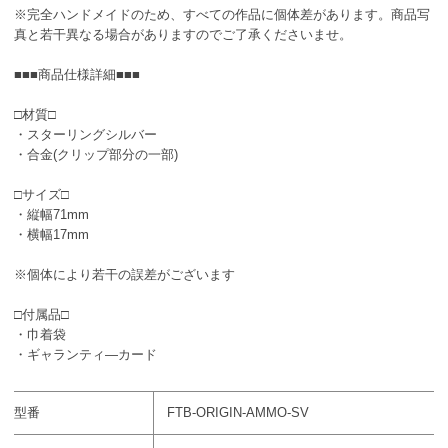
※完全ハンドメイドのため、すべての作品に個体差があります。商品写
真と若干異なる場合がありますのでご了承くださいませ。
■■■商品仕様詳細■■■
□材質□
・スターリングシルバー
・合金(クリップ部分の一部)
□サイズ□
・縦幅71mm
・横幅17mm
※個体により若干の誤差がございます
□付属品□
・巾着袋
・ギャランティ―カード
型番
FTB-ORIGIN-AMMO-SV