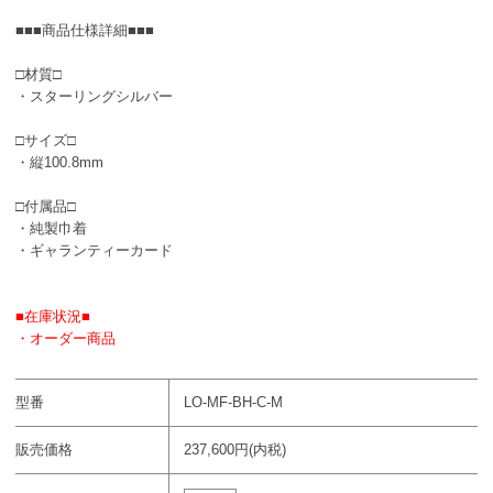
■■■商品仕様詳細■■■
□材質□
・スターリングシルバー
□サイズ□
・縦100.8mm
□付属品□
・純製巾着
・ギャランティーカード
■在庫状況■
・オーダー商品
型番
LO-MF-BH-C-M
販売価格
237,600円(内税)