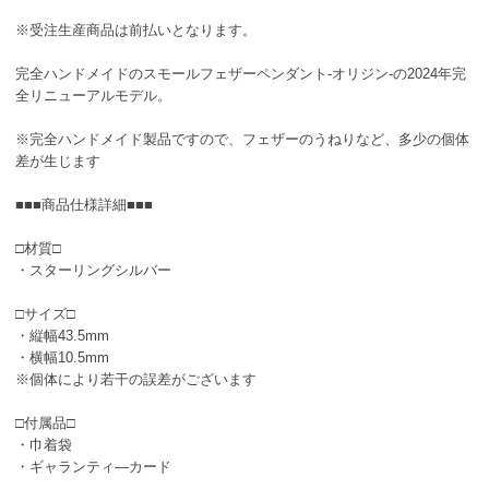
※受注生産商品は前払いとなります。
完全ハンドメイドのスモールフェザーペンダント-オリジン-の2024年完
全リニューアルモデル。
※完全ハンドメイド製品ですので、フェザーのうねりなど、多少の個体
差が生じます
■■■商品仕様詳細■■■
□材質□
・スターリングシルバー
□サイズ□
・縦幅43.5mm
・横幅10.5mm
※個体により若干の誤差がございます
□付属品□
・巾着袋
・ギャランティ―カード