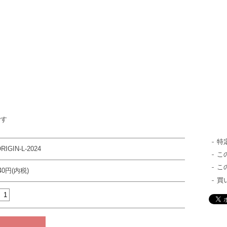
です
特
RIGIN-L-2024
こ
こ
340円(内税)
買