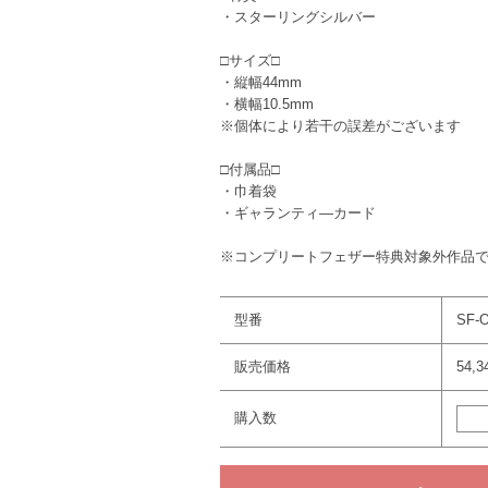
・スターリングシルバー
□サイズ□
・縦幅44mm
・横幅10.5mm
※個体により若干の誤差がございます
□付属品□
・巾着袋
・ギャランティ―カード
※コンプリートフェザー特典対象外作品
型番
SF-O
販売価格
54,
購入数