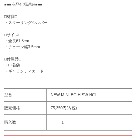
■■■商品仕様詳細■■■
□材質□
・スターリングシルバー
□サイズ□
・全長61.5cm
・チェーン幅3.5mm
□付属品□
・巾着袋
・ギャランティカード
型番
NEW-MINI-EG-H-SW-NCL
販売価格
75,350円(内税)
購入数