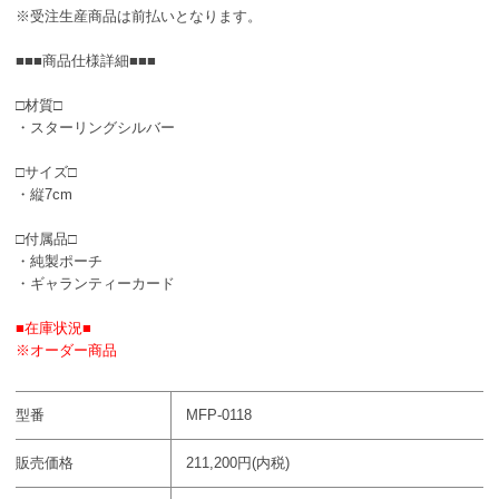
※受注生産商品は前払いとなります。
■■■商品仕様詳細■■■
□材質□
・スターリングシルバー
□サイズ□
・縦7cm
□付属品□
・純製ポーチ
・ギャランティーカード
■在庫状況■
※オーダー商品
型番
MFP-0118
販売価格
211,200円(内税)