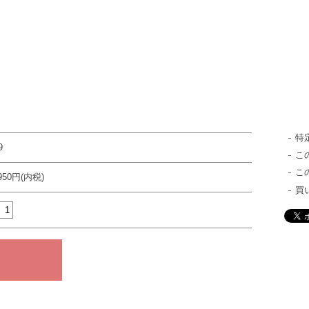
特
9
こ
こ
,950円(内税)
買