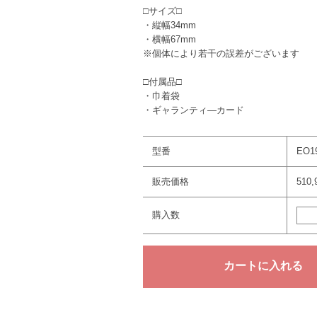
□サイズ□
・縦幅34mm
・横幅67mm
※個体により若干の誤差がございます
□付属品□
・巾着袋
・ギャランティ―カード
型番
EO1
販売価格
510
購入数