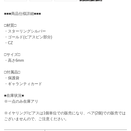
■■■商品仕様詳細■■■
□材質□
・スターリングシルバー
・ゴールド(ピアスピン部分)
・CZ
□サイズ□
・高さ6mm
□付属品□
・保護袋
・ギャランティカード
■在庫状況■
※一点のみ在庫アリ
※イヤリング/ピアスは1個単位での販売になり、ペア(2個)での販売では
ございませんので、ご注意ください。