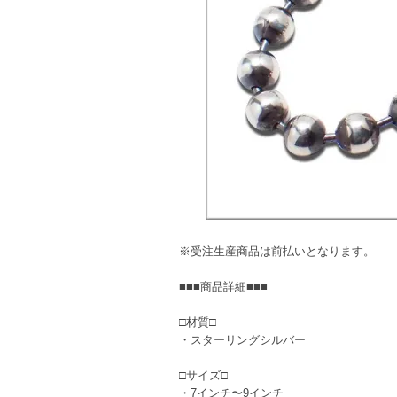
※受注生産商品は前払いとなります。
■■■商品詳細■■■
□材質□
・スターリングシルバー
□サイズ□
・7インチ〜9インチ