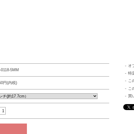
オ
-0118-5MM
特
こ
760円(内税)
こ
買