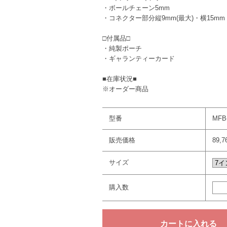
・ボールチェーン5mm
・コネクター部分縦9mm(最大)・横15mm
□付属品□
・純製ポーチ
・ギャランティーカード
■在庫状況■
※オーダー商品
型番
MFB
販売価格
89,
サイズ
購入数