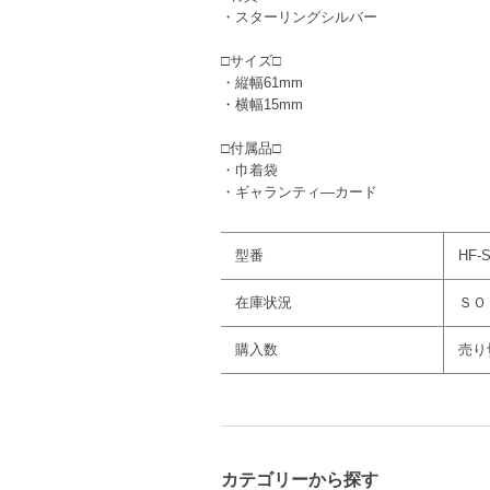
・スターリングシルバー
□サイズ□
・縦幅61mm
・横幅15mm
□付属品□
・巾着袋
・ギャランティ―カード
型番
HF-S
在庫状況
ＳＯ
購入数
売り
カテゴリーから探す