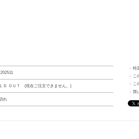
特
202511
こ
こ
ＬＤ ＯＵＴ (現在ご注文できません。)
買
切れ