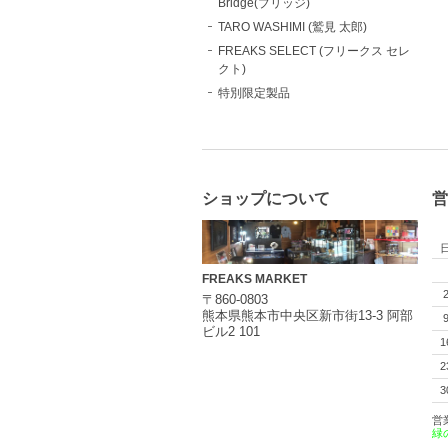
Bridge(ブリッジ)
TARO WASHIMI (鷲見 太郎)
FREAKS SELECT (フリークス セレ
クト)
特別限定製品
ショップについて
営
FREAKS MARKET
〒860-0803
熊本県熊本市中央区新市街13-3 阿部
ビル2 101
1
2
3
営
緑