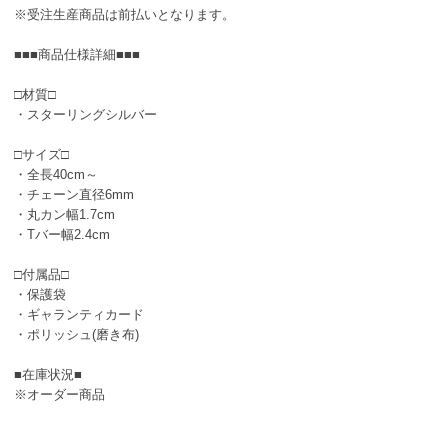
※受注生産商品は前払いとなります。
■■■商品仕様詳細■■■
□材質□
・スターリングシルバー
□サイズ□
・全長40cm～
・チェーン直径6mm
・丸カン幅1.7cm
・Tバー幅2.4cm
□付属品□
・保護袋
・ギャランティカード
・ポリッシュ(磨き布)
■在庫状況■
※オーダー商品