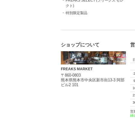
FREAKS SELECT (フリークス セレ
クト)
特別限定製品
ショップについて
営
FREAKS MARKET
〒860-0803
熊本県熊本市中央区新市街13-3 阿部
ビル2 101
1
2
3
営
緑