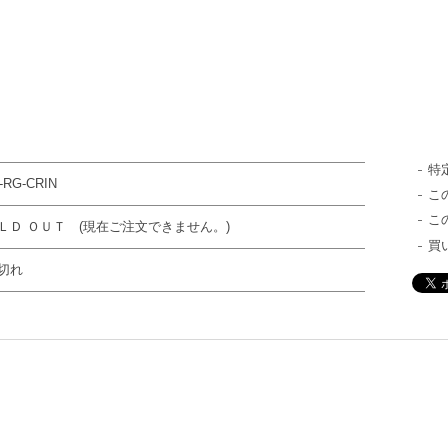
特
-RG-CRIN
こ
こ
ＬＤ ＯＵＴ (現在ご注文できません。)
買
切れ