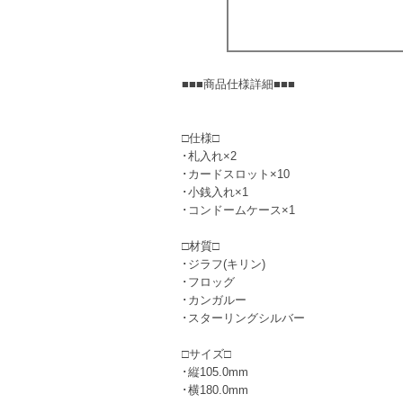
■■■商品仕様詳細■■■
□仕様□
･札入れ×2
･カードスロット×10
･小銭入れ×1
･コンドームケース×1
□材質□
･ジラフ(キリン)
･フロッグ
･カンガルー
･スターリングシルバー
□サイズ□
･縦105.0mm
･横180.0mm