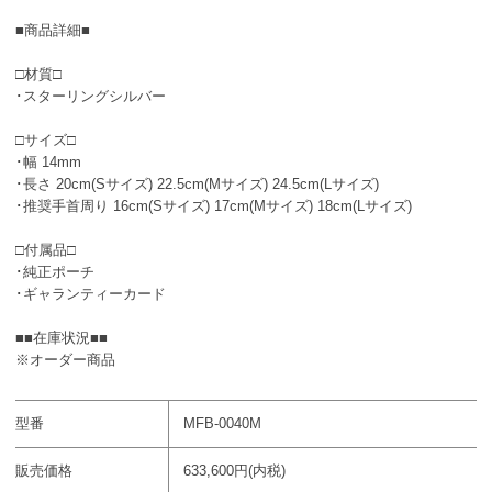
■商品詳細■
□材質□
･スターリングシルバー
□サイズ□
･幅 14mm
･長さ 20cm(Sサイズ) 22.5cm(Mサイズ) 24.5cm(Lサイズ)
･推奨手首周り 16cm(Sサイズ) 17cm(Mサイズ) 18cm(Lサイズ)
□付属品□
･純正ポーチ
･ギャランティーカード
■■在庫状況■■
※オーダー商品
型番
MFB-0040M
販売価格
633,600円(内税)