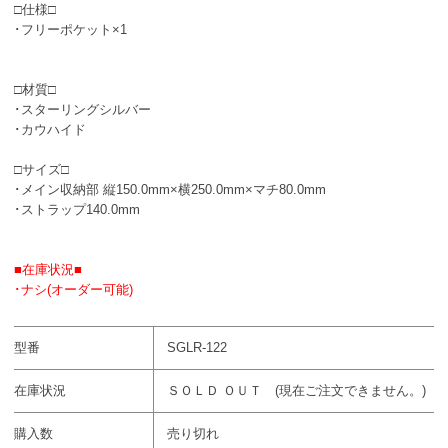
□仕様□
･フリーポケット×1
□材質□
･スターリングシルバー
･カウハイド
□サイズ□
･メイン収納部 縦150.0mm×横250.0mm×マチ80.0mm
･ストラップ140.0mm
■在庫状況■
･ナシ(オーダー可能)
型番
SGLR-122
在庫状況
ＳＯＬＤ ＯＵＴ (現在ご注文できません。)
購入数
売り切れ