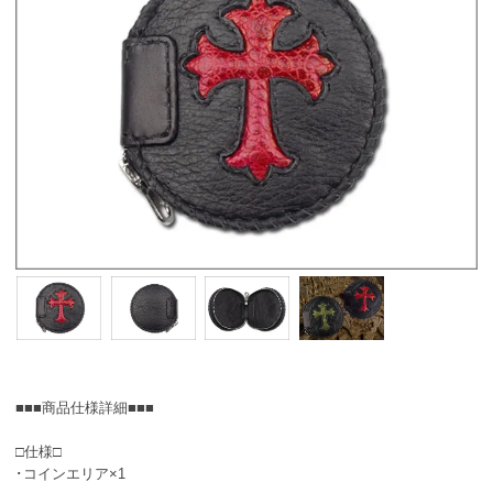
■■■商品仕様詳細■■■
□仕様□
･コインエリア×1