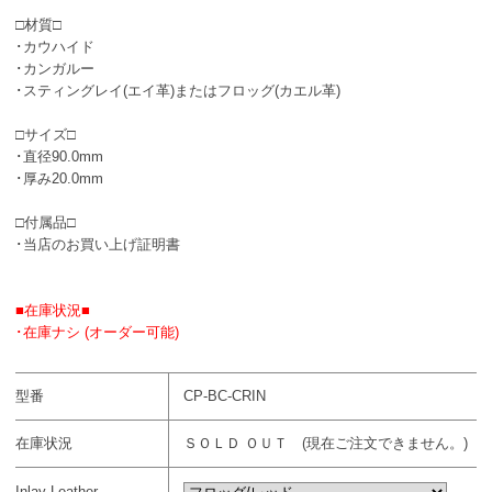
□材質□
･カウハイド
･カンガルー
･スティングレイ(エイ革)またはフロッグ(カエル革)
□サイズ□
･直径90.0mm
･厚み20.0mm
□付属品□
･当店のお買い上げ証明書
■在庫状況■
･在庫ナシ (オーダー可能)
型番
CP-BC-CRIN
在庫状況
ＳＯＬＤ ＯＵＴ (現在ご注文できません。)
Inlay Leather