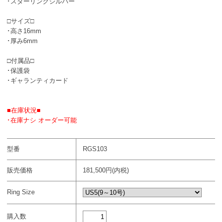
･スターリングシルバー
□サイズ□
･高さ16mm
･厚み6mm
□付属品□
･保護袋
･ギャランティカード
■在庫状況■
･在庫ナシ オーダー可能
型番
RGS103
販売価格
181,500円(内税)
Ring Size
購入数