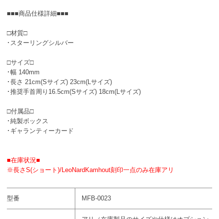
■■■商品仕様詳細■■■
□材質□
･スターリングシルバー
□サイズ□
･幅 140mm
･長さ 21cm(Sサイズ) 23cm(Lサイズ)
･推奨手首周り16.5cm(Sサイズ) 18cm(Lサイズ)
□付属品□
･純製ボックス
･ギャランティーカード
■在庫状況■
※長さS(ショート)/LeoNardKamhout刻印一点のみ在庫アリ
型番
MFB-0023