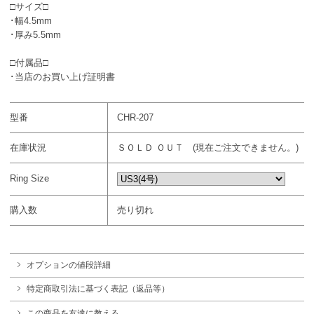
□サイズ□
･幅4.5mm
･厚み5.5mm
□付属品□
･当店のお買い上げ証明書
型番
CHR-207
在庫状況
ＳＯＬＤ ＯＵＴ (現在ご注文できません。)
Ring Size
購入数
売り切れ
オプションの値段詳細
特定商取引法に基づく表記（返品等）
この商品を友達に教える