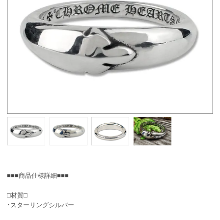
■■■商品仕様詳細■■■
□材質□
･スターリングシルバー