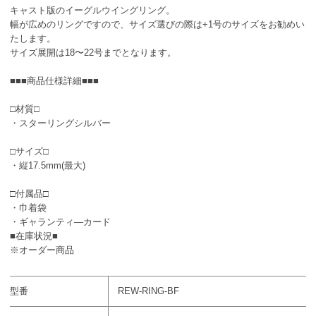
キャスト版のイーグルウイングリング。
幅が広めのリングですので、サイズ選びの際は+1号のサイズをお勧めい
たします。
サイズ展開は18〜22号までとなります。
■■■商品仕様詳細■■■
□材質□
・スターリングシルバー
□サイズ□
・縦17.5mm(最大)
□付属品□
・巾着袋
・ギャランティ―カード
■在庫状況■
※オーダー商品
型番
REW-RING-BF