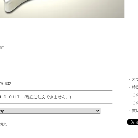
mm
オ
S-602
特
こ
ＬＤ ＯＵＴ (現在ご注文できません。)
こ
買
切れ