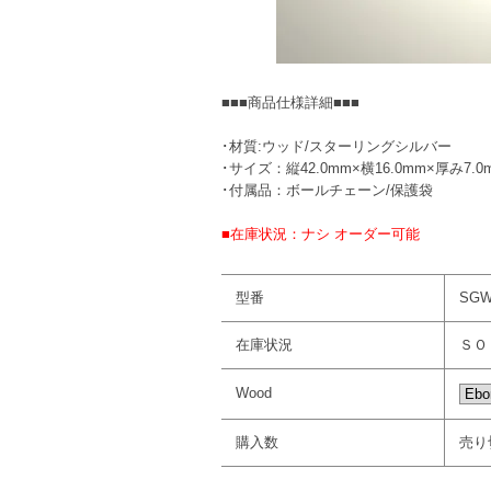
■■■商品仕様詳細■■■
･材質:ウッド/スターリングシルバー
･サイズ：縦42.0mm×横16.0mm×厚み7.0
･付属品：ボールチェーン/保護袋
■在庫状況：ナシ オーダー可能
型番
SGW
在庫状況
ＳＯ
Wood
購入数
売り