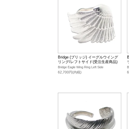
Bridge (ブリッジ) イーグルウイング
リング/レフトサイド(受注生産商品)
Bridge Eagle Wing Ring Left Side
B
62,700円(内税)