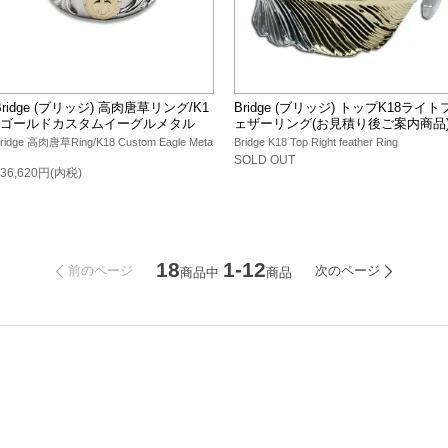
Bridge (ブリッジ) 高肉唐草リング/K1
Bridge (ブリッジ) トップK18ライト
8ゴールドカスタムイーグルメタル
ェザーリング(お見積り後ご案内商品
ridge 高肉唐草Ring/K18 Custom Eagle Meta
Bridge K18 Top Right feather Ring
SOLD OUT
136,620円(内税)
18
1-12
前のページ
次のページ
商品中
商品