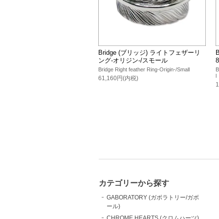
Bridge (ブリッジ) ライトフェザーリ
ング-オリジン-/スモール
Bridge Right feather Ring-Origin-/Small
B
l
61,160円(内税)
カテゴリーから探す
GABORATORY (ガボラトリー/ガボ
ール)
CHROME HEARTS (クロムハーツ)