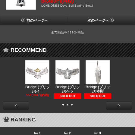
84,480円(内税)
LONE ONES Dove Bell Earring Small
前のページへ
次のページへ
全72商品中 / 13-24商品
RECOMMEND
Bridge (ブリッ
Bridge (ブリッ
Bridge (ブリッ
Bridge (
ジ)イー
ジ)ヘッ
ジ)本彫
ジ)スペ
559,900円(内税)
73,370円(内
SOLD OUT
SOLD OUT
<
>
RANKING
No.1
No.2
No.3
No.4