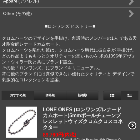
Apparel(アパレル)
Other (その他)
■ロンワンズ ヒストリー■
クロムハーツのデザインを手掛け、創設時のメンバーの1人 である天
才彫金師レナードカムホート。
クロムハーツを離れた彼は、クロムハーツ時代に彼自身が 手掛けた
どの作品よりももっとクオリティーの高いものを 求め1996年デヴォ
ン・ウィラー氏と共にブランド設立。
その後「ロンワンズ」にブランドをリニューアル。
常に他のブランドには真似できない優れたクオリティと デザインで
刺激的なコレクションを提案。
おすすめ順
価格順
新着順
LONE ONES (ロンワンズ/レナード
カムホート)5mmボールチェーンブ
レスレットウィズクロムクロスコネ
クター
89,760円(内税)
LONE ONES 5mm Ball Chain Bracelet With Chrome Cr