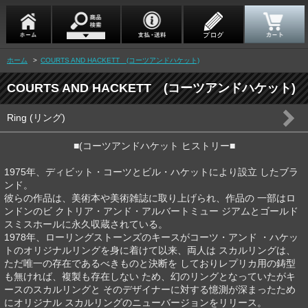
ホーム
>
COURTS AND HACKETT (コーツアンドハケット)
COURTS AND HACKETT (コーツアンドハケット)
Ring (リング)
■(コーツアンドハケット ヒストリー■
1975年、ディビット・コーツとビル・ハケットにより設立 したブラ
ンド。
彼らの作品は、美術本や美術雑誌に取り上げられ、作品の 一部はロ
ンドンのビ クトリア・アンド・アルバートミュー ジアムとゴールド
スミスホールに永久収蔵されている。
1978年、ローリングストーンズのキースがコーツ・アンド ・ハケッ
トのオリジナルリングを身に着けて以来、両人は スカルリングは、
ただ唯一の存在であるべきものと決断を しておりレプリカ用の鋳型
も無ければ、複製も存在しない ため、幻のリングとなっていたがキ
ースのスカルリングと そのデザイナーに対する憶測が深まったため
にオリジナル スカルリングのニューバージョンをリリース。