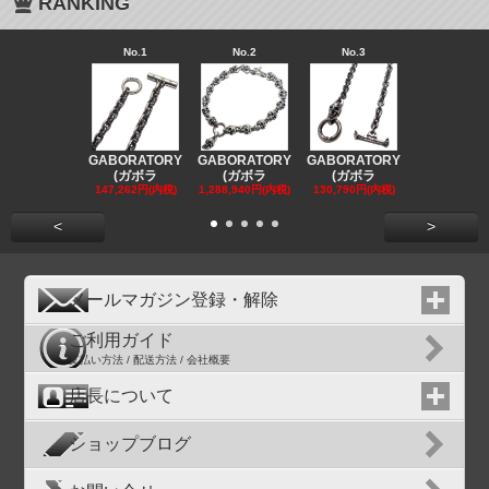
RANKING
No.1
No.2
No.3
No.4
GABORATORY
GABORATORY
GABORATORY
GABORAT
(ガボラ
(ガボラ
(ガボラ
(ガボラ
147,262円(内税)
1,288,940円(内税)
130,790円(内税)
130,790円(
<
>
メールマガジン登録・解除
ご利用ガイド
支払い方法 / 配送方法 / 会社概要
店長について
ショップブログ