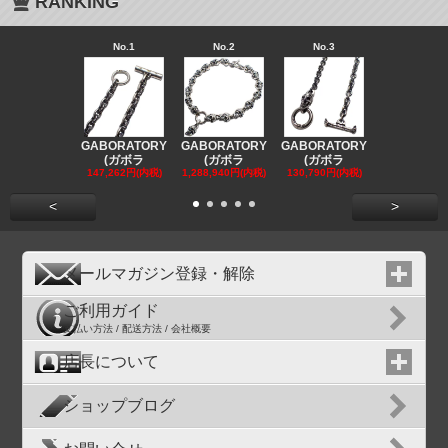
RANKING
No.1
No.2
No.3
No.4
GABORATORY
GABORATORY
GABORATORY
GABORAT
(ガボラ
(ガボラ
(ガボラ
(ガボラ
147,262円(内税)
1,288,940円(内税)
130,790円(内税)
130,790円(
<
>
メールマガジン登録・解除
ご利用ガイド
支払い方法 / 配送方法 / 会社概要
店長について
ショップブログ