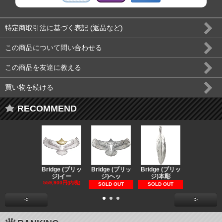
特定商取引法に基づく表記 (返品など)
この商品について問い合わせる
この商品を友達に教える
買い物を続ける
RECOMMEND
Bridge (ブリッ
Bridge (ブリッ
Bridge (ブリッ
Bridge (
ジ)イー
ジ)ヘッ
ジ)本彫
ジ)スペ
559,900円(内税)
73,370円(内
SOLD OUT
SOLD OUT
<
>