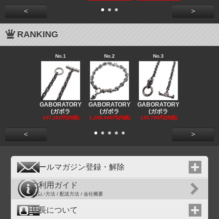
<
>
RANKING
No.1
No.2
No.3
No.4
GABORATORY
GABORATORY
GABORATORY
GABORAT
(ガボラ
(ガボラ
(ガボラ
(ガボラ
147,262円(内税)
1,288,940円(内税)
130,790円(内税)
130,790円(
<
>
メールマガジン登録・解除
ご利用ガイド
支払い方法 / 配送方法 / 会社概要
店長について