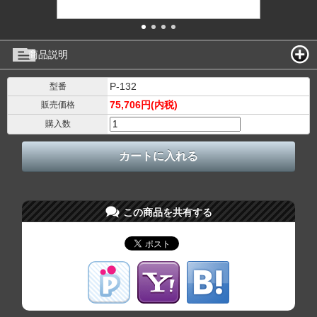
商品説明
P-132
型番
75,706円(内税)
販売価格
購入数
この商品を共有する