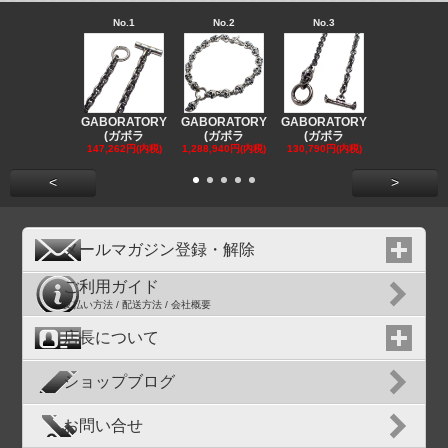
No.1
No.2
No.3
No.4
GABORATORY
GABORATORY
GABORATORY
GABORAT
(ガボラ
(ガボラ
(ガボラ
(ガボラ
147,262円(内税)
1,288,940円(内税)
130,790円(内税)
130,790円(
<
>
メールマガジン登録・解除
ご利用ガイド
支払い方法 / 配送方法 / 会社概要
店長について
ショップブログ
お問い合せ