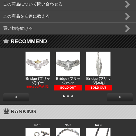
この商品について問い合わせる
この商品を友達に教える
買い物を続ける
RECOMMEND
Bridge (ブリッ
Bridge (ブリッ
Bridge (ブリッ
Bridge (
ジ)イー
ジ)ヘッ
ジ)本彫
ジ)スペ
559,900円(内税)
73,370円(内
SOLD OUT
SOLD OUT
<
>
RANKING
No.1
No.2
No.3
No.4